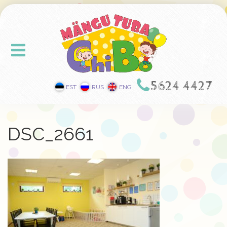
5624 4427
EST
RUS
ENG
DSC_2661