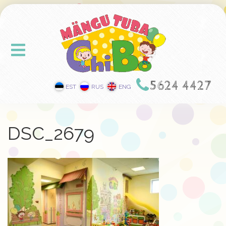
5624 4427
EST
RUS
ENG
DSC_2679